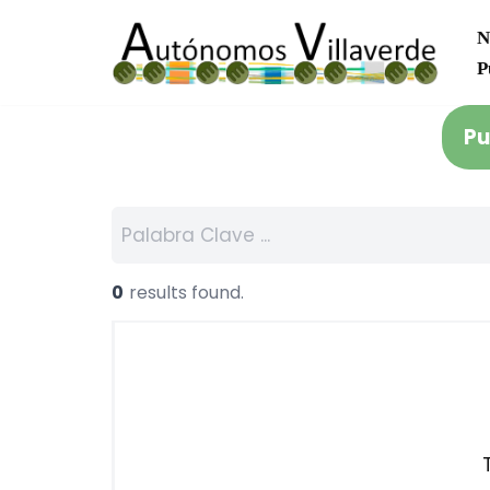
N
Saltar
P
al
contenido
Pu
0
results found.