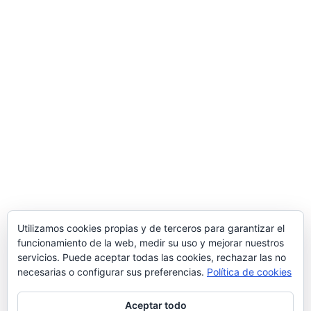
About
Classifieds
Comercios
Utilizamos cookies propias y de terceros para garantizar el
Comprueba lo aprendido
Contacto
Cuenta
funcionamiento de la web, medir su uso y mejorar nuestros
Editar
Escritorio de trabajos
Forum
Forum
servicios. Puede aceptar todas las cookies, rechazar las no
necesarias o configurar sus preferencias.
Política de cookies
Gracias
Guía de Empresas
Home
Ingresar
Inicio
Más información sobre las cookies
News
Aceptar todo
Ofertas
Ofertas proveedores
Página de ejemplo