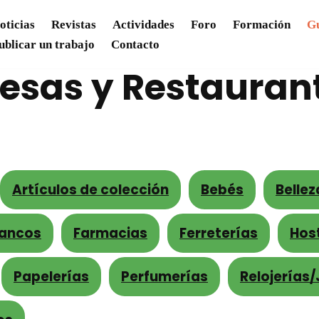
oticias
Revistas
Actividades
Foro
Formación
Gu
ublicar un trabajo
Contacto
esas y Restauran
Artículos de colección
Bebés
Bellez
tancos
Farmacias
Ferreterías
Hos
Papelerías
Perfumerías
Relojerías