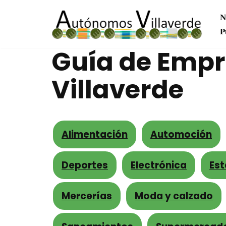
N
Saltar
P
al
Guía de Empr
contenido
Villaverde
Alimentación
Automoción
Deportes
Electrónica
Es
Mercerías
Moda y calzado