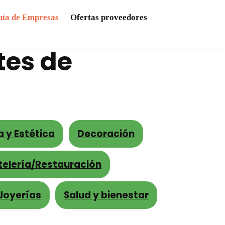
ía de Empresas
Ofertas proveedores
tes de
a y Estética
Decoración
telería/Restauración
/Joyerías
Salud y bienestar