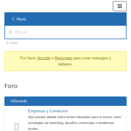
Saltar
Menú
al
contenido
Foro
Por favor,
Accede
o
Regístrate
para crear mensajes y
debates.
Foro
Villaverde
Empresas y Comercios
Aquí puedes debatir sobre temas relevantes para tu sector, como
estrategias de marketing, desafíos comerciales o tendencias
locales.