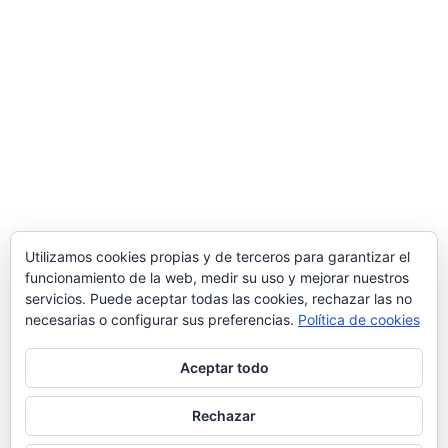
About
Classifieds
Comercios
Utilizamos cookies propias y de terceros para garantizar el
Comprueba lo aprendido
Contacto
Cuenta
funcionamiento de la web, medir su uso y mejorar nuestros
Editar
Escritorio de trabajos
Forum
Forum
servicios. Puede aceptar todas las cookies, rechazar las no
necesarias o configurar sus preferencias.
Política de cookies
Gracias
Guía de Empresas
Home
Ingresar
Inicio
Más información sobre las cookies
News
Aceptar todo
Ofertas
Ofertas proveedores
Página de ejemplo
Pago
Panel de control
Pedido recibido
Rechazar
Política de cookies
Publicar un trabajo