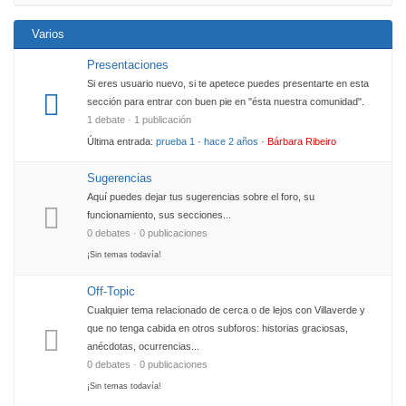
Varios
Presentaciones
Si eres usuario nuevo, si te apetece puedes presentarte en esta
sección para entrar con buen pie en "ésta nuestra comunidad".
1 debate · 1 publicación
Última entrada:
prueba 1
·
hace 2 años
·
Bárbara Ribeiro
Sugerencias
Aquí puedes dejar tus sugerencias sobre el foro, su
funcionamiento, sus secciones...
0 debates · 0 publicaciones
¡Sin temas todavía!
Off-Topic
Cualquier tema relacionado de cerca o de lejos con Villaverde y
que no tenga cabida en otros subforos: historias graciosas,
anécdotas, ocurrencias...
0 debates · 0 publicaciones
¡Sin temas todavía!