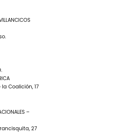
 VILLANCICOS
so.
.
RICA
a Coalición, 17
ACIONALES –
rancisquita, 27